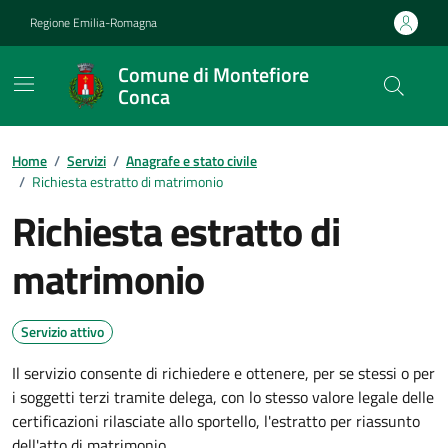
Vai ai contenuti
Vai al footer
Regione Emilia-Romagna
Comune di Montefiore
Conca
Contenuti in evidenza
Home
/
Servizi
/
Anagrafe e stato civile
/
Richiesta estratto di matrimonio
Richiesta estratto di
matrimonio
Servizio attivo
Il servizio consente di richiedere e ottenere, per se stessi o per
i soggetti terzi tramite delega, con lo stesso valore legale delle
certificazioni rilasciate allo sportello, l'estratto per riassunto
dell'atto di matrimonio.