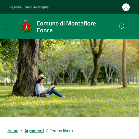
Vai ai contenuti
Vai al footer
Regione Emilia-Romagna
Comune di Montefiore
Conca
Contenuti in evidenza
Home
/
Argomenti
/
Tempo libero