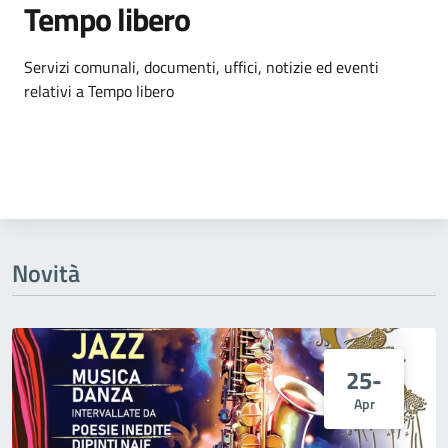
Tempo libero
Dettagli dell'argomento
Servizi comunali, documenti, uffici, notizie ed eventi
relativi a Tempo libero
Novità
25-
Apr