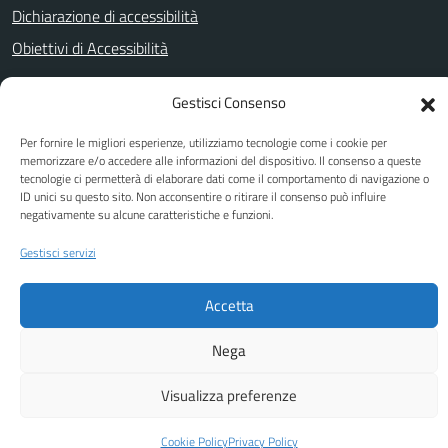
Dichiarazione di accessibilità
Obiettivi di Accessibilità
Gestisci Consenso
SEGUICI SU
Per fornire le migliori esperienze, utilizziamo tecnologie come i cookie per
Facebook
memorizzare e/o accedere alle informazioni del dispositivo. Il consenso a queste
tecnologie ci permetterà di elaborare dati come il comportamento di navigazione o
ID unici su questo sito. Non acconsentire o ritirare il consenso può influire
negativamente su alcune caratteristiche e funzioni.
Attuazione Misure PNRR
Gestisci servizi
Piano di miglioramento del sito
Accetta
Nega
Visualizza preferenze
Cookie Policy
Privacy Policy