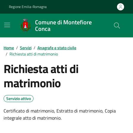
Vai ai contenuti
Vai al footer
Regione Emilia-Romagna
Comune di Montefiore
Conca
Contenuti in evidenza
Home
/
Servizi
/
Anagrafe e stato civile
/
Richiesta atti di matrimonio
Richiesta atti di
matrimonio
Servizio attivo
Certificato di matrimonio, Estratto di matrimonio, Copia
integrale atto di matrimonio.