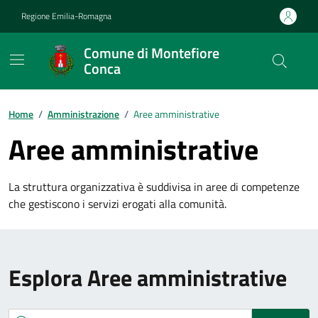
Vai ai contenuti
Vai al footer
Regione Emilia-Romagna
Comune di Montefiore
Conca
Contenuti in evidenza
Home
/
Amministrazione
/
Aree amministrative
Aree amministrative
La struttura organizzativa è suddivisa in aree di competenze
che gestiscono i servizi erogati alla comunità.
Esplora Aree amministrative