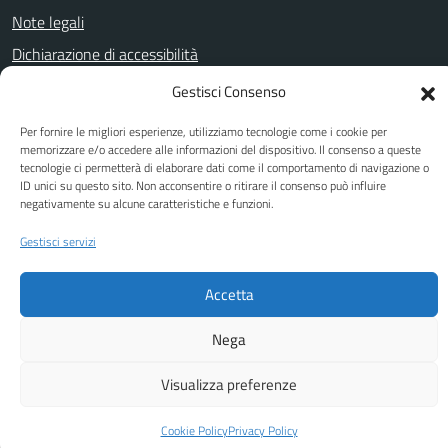
Note legali
Dichiarazione di accessibilità
Obiettivi di Accessibilità
Gestisci Consenso
Per fornire le migliori esperienze, utilizziamo tecnologie come i cookie per
memorizzare e/o accedere alle informazioni del dispositivo. Il consenso a queste
SEGUICI SU
tecnologie ci permetterà di elaborare dati come il comportamento di navigazione o
ID unici su questo sito. Non acconsentire o ritirare il consenso può influire
Facebook
negativamente su alcune caratteristiche e funzioni.
Gestisci servizi
Attuazione Misure PNRR
Accetta
Piano di miglioramento del sito
Nega
Visualizza preferenze
Cookie Policy
Privacy Policy