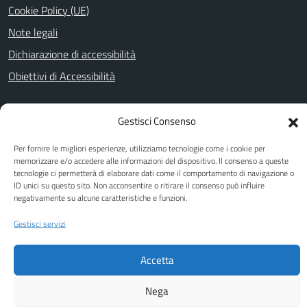
Cookie Policy (UE)
Note legali
Dichiarazione di accessibilità
Obiettivi di Accessibilità
Gestisci Consenso
SEGUICI SU
Per fornire le migliori esperienze, utilizziamo tecnologie come i cookie per
Facebook
memorizzare e/o accedere alle informazioni del dispositivo. Il consenso a queste
tecnologie ci permetterà di elaborare dati come il comportamento di navigazione o
ID unici su questo sito. Non acconsentire o ritirare il consenso può influire
negativamente su alcune caratteristiche e funzioni.
Attuazione Misure PNRR
Gestisci servizi
Piano di miglioramento del sito
Accetta
Nega