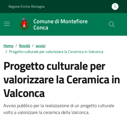
Vai ai contenuti
Vai al footer
Regione Emilia-Romagna
Comune di Montefiore
Conca
Contenuti in evidenza
Home
/
Novità
/
avvisi
/
Progetto culturale per valorizzare la Ceramica in Valconca
Progetto culturale per
valorizzare la Ceramica in
Valconca
Dettagli della notizia
Avviso pubblico per la realizzazione di un progetto culturale
volto a valorizzare la ceramica della Valconca.