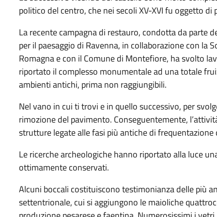
politico del centro, che nei secoli XV-XVI fu oggetto di 
La recente campagna di restauro, condotta da parte del
per il paesaggio di Ravenna, in collaborazione con la S
Romagna e con il Comune di Montefiore, ha svolto lavo
riportato il complesso monumentale ad una totale frui
ambienti antichi, prima non raggiungibili.
Nel vano in cui ti trovi e in quello successivo, per svolg
rimozione del pavimento. Conseguentemente, l’attività
strutture legate alle fasi più antiche di frequentazione 
Le ricerche archeologiche hanno riportato alla luce una
ottimamente conservati.
Alcuni boccali costituiscono testimonianza delle più an
settentrionale, cui si aggiungono le maioliche quattro
produzione pesarese e faentina. Numerosissimi i vetri, p