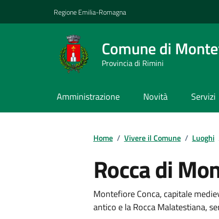
Vai ai contenuti
Vai al footer
Regione Emilia-Romagna
Comune di Montef
Provincia di Rimini
Amministrazione
Novità
Servizi
Contenuti in evidenza
Home
/
Vivere il Comune
/
Luoghi
Rocca di Mon
Montefiore Conca, capitale medieva
antico e la Rocca Malatestiana, se