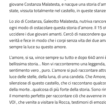
giovane Costanza Malatesta, e nacque una storia d’amo
state, vissuta totalmente nel castello, in queste stan
Lo zio di Costanza, Galeotto Malatesta, nutriva rancore
ogni modo di ostacolare questa storia d’amore. Il 15 ot
uccidere i due giovani amanti. Cercò di nascondere qu
verità e fece in modo che i corpi senza vita dei due a
sempre la luce su questo amore.
L’amore, si sa, vince sempre su tutto e dopo 640 anni 
bellissima storia… Non vi racconteremo una leggenda,
sentimento vero , puro. L’amore si può raccontare attra
luce delle stelle, della luna, di una candela. Che Amor
silenziose di questo castello, che ci raccontano qualcos
della morte…qualcosa di più forte della storia. Sono ri
il momento perfetto per raccontare ciò che avvenne in
VOI , che venite a visitare la Rocca, testimoni di emozio