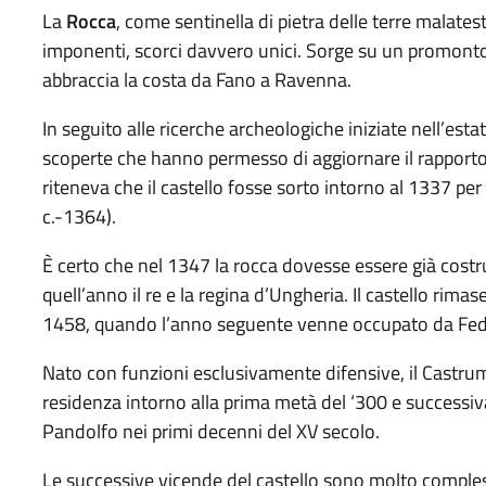
La
Rocca
, come sentinella di pietra delle terre malates
imponenti, scorci davvero unici. Sorge su un promonto
abbraccia la costa da Fano a Ravenna.
In seguito alle ricerche archeologiche iniziate nell’est
scoperte che hanno permesso di aggiornare il rapporto tra 
riteneva che il castello fosse sorto intorno al 1337 pe
c.-1364).
È certo che nel 1347 la rocca dovesse essere già costru
quell’anno il re e la regina d’Ungheria. Il castello rimas
1458, quando l’anno seguente venne occupato da Fede
Nato con funzioni esclusivamente difensive, il Castrum
residenza intorno alla prima metà del ‘300 e successi
Pandolfo nei primi decenni del XV secolo.
Le successive vicende del castello sono molto compless