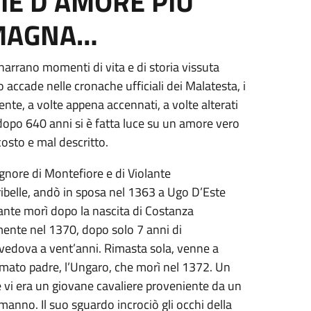
IE D’AMORE PIU’
OMAGNA…
 narrano momenti di vita e di storia vissuta
ccade nelle cronache ufficiali dei Malatesta, i
nte, a volte appena accennati, a volte alterati
opo 640 anni si è fatta luce su un amore vero
costo e mal descritto.
ignore di Montefiore e di Violante
 ribelle, andò in sposa nel 1363 a Ugo D’Este
lante morì dopo la nascita di Costanza
mente nel 1370, dopo solo 7 anni di
vedova a vent’anni. Rimasta sola, venne a
’amato padre, l’Ungaro, che morì nel 1372. Un
ce vi era un giovane cavaliere proveniente da un
anno. Il suo sguardo incrociò gli occhi della