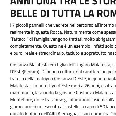
ANNI UNA TRA LE STOR
BELLE DI TUTTA LA R
I 7 piccoli pannelli che vedrete nel percorso all’interno
realmente in questa Rocca. Naturalmente come spesso a
“fattacci” di famiglia vengono trattati molto sbrigatame
completamente. Questo ne è un esempio, infatti solo d
e puro, reale e straordinario, taciuto e soprattutto nas
Costanza Malatesta era figlia dell’Ungaro Malatesta, s
D’Este(Ferrara). Di buona cultura, dal carattere un po’
fratello della matrigna Costanza D’Este, in quanto Vio
Malatesta. Il marito Ugo d’Este morì a 26 anni, esatta
matrimonio, lasciando la giovane Costanza Malatesta 
Montefiore, dove trascorse gli ultimi anni insieme all
giorno, arrivò un esercito al castello, a capo di 50 lan
ducato lontano dell’Alta Alemagna, il suo nome era Orm