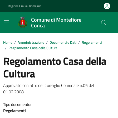
Vai ai contenuti
Vai al footer
Regione Emilia-Romagna
Comune di Montefiore
Conca
Contenuti in evidenza
Home
/
Amministrazione
/
Documenti e Dati
/
Regolamenti
/
Regolamento Casa della Cultura
Regolamento Casa della
Cultura
Dettagli del documento
Approvato con atto del Consiglio Comunale n.05 del
01.02.2008
Tipo documento:
Regolamenti