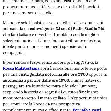
della cucina marinara, con stand gastronomici che
proporranno specialità fresche e irresistibili, perfette
per una cena sotto le stelle.
Ma non è solo il palato a essere deliziato! La serata sarà
animata da un
coinvolgente DJ set di Radio Studio Più
,
che farà ballare e divertire il pubblico con le migliori
selezioni musicali. L'atmosfera sarà vibrante e festosa,
ideale per trascorrere momenti spensierati in
compagnia.
E per rendere l'esperienza ancora più suggestiva, la
Rocca Malatestiana
aprirà eccezionalmente le sue porte
per una
visita guidata notturna alle ore 21:00
oppure in
autonomia a partire dalle ore 19:00
. Immaginatevi di
passeggiare tra le antiche mura e le sale illuminate,
scoprendo la storia e i segreti di questo affascinante
monumento sotto il manto stellato. Un'opportunità unica
per ammirare la Rocca da una prospettiva
completamente nuova e affascinante.
Per info e costi