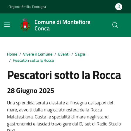
Vai ai contenuti
Vai al footer
Regione Emilia-Romagna
Comune di Montefiore
Conca
Contenuti in evidenza
Home
/
Vivere il Comune
/
Eventi
/
Sagra
/
Pescatori sotto la Rocca
Pescatori sotto la Rocca
28 Giugno 2025
Una splendida serata d’estate all’insegna dei sapori del
mare, avvolti dalla magica atmosfera della Rocca
Malatestiana. Gusta le specialità di mare negli stand
gastronomici e lasciati travolgere dal DJ set di Radio Studio
Piu'!