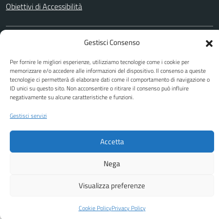
Obiettivi di Accessibilità
Gestisci Consenso
SEGUICI SU
Facebook
Per fornire le migliori esperienze, utilizziamo tecnologie come i cookie per
memorizzare e/o accedere alle informazioni del dispositivo. Il consenso a queste
tecnologie ci permetterà di elaborare dati come il comportamento di navigazione o
ID unici su questo sito. Non acconsentire o ritirare il consenso può influire
negativamente su alcune caratteristiche e funzioni.
Attuazione Misure PNRR
Piano di miglioramento del sito
Gestisci servizi
Accetta
Nega
Visualizza preferenze
Cookie Policy
Privacy Policy