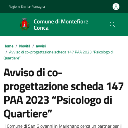
Vai ai contenuti
Vai al footer
Regione Emilia-Romagna
Comune di Montefiore
Conca
Contenuti in evidenza
Home
/
Novità
/
avvisi
/
Avviso di co-progettazione scheda 147 PAA 2023 “Psicologo di
Quartiere”
Avviso di co-
progettazione scheda 147
PAA 2023 “Psicologo di
Quartiere”
Il Comune di San Giovanni in Marignano cerca un partner per il