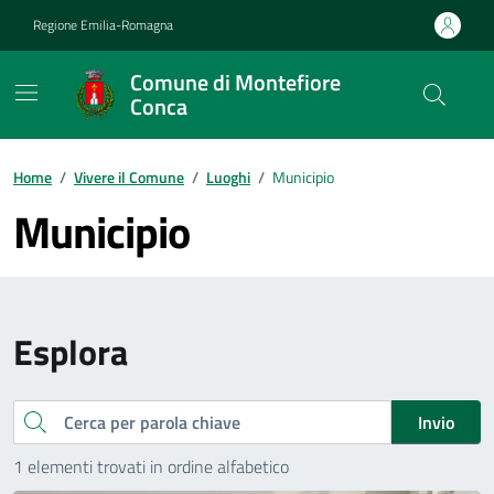
Vai ai contenuti
Vai al footer
Regione Emilia-Romagna
Comune di Montefiore
Conca
Contenuti in evidenza
Home
/
Vivere il Comune
/
Luoghi
/
Municipio
Municipio
Esplora
Cerca
Invio
1 elementi trovati in ordine alfabetico