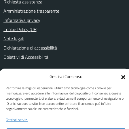
Richiesta assistenza
Amministrazione trasparente
Informativa privacy
Cookie Policy (UE)
Note legali
Dichiarazione di accessibilità
Obiettivi di Accessibilità
Gestisci Consenso
SEGUICI SU
Per fornire le migliori esperienze, utilizziamo tecnologie come i cookie per
Facebook
memorizzare e/o accedere alle informazioni del dispositivo. Il consenso a queste
tecnologie ci permetterà di elaborare dati come il comportamento di navigazione o
ID unici su questo sito. Non acconsentire o ritirare il consenso può influire
negativamente su alcune caratteristiche e funzioni.
Attuazione Misure PNRR
Piano di miglioramento del sito
Gestisci servizi