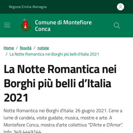
Vai ai contenuti
Vai al footer
Regione Emilia-Romagna
Comune di Montefiore
Conca
Contenuti in evidenza
Home
/
Novità
/
notizie
/
La Notte Romantica nei Borghi più belli d’Italia 2021
La Notte Romantica nei
Borghi più belli d’Italia
2021
Dettagli della notizia
Notte Romantica nei Borghi d'Italia: 26 giugno 2021. Cene a
lume di candela, visite guidate, musica, mostre e arte. A
Montefiore Conca, mostra d'arte collettiva "D'Arte e D'Amor".
Info: 349 4449144.