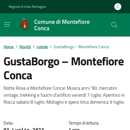
Vai ai contenuti
Vai al footer
Regione Emilia-Romagna
Comune di Montefiore
Conca
Contenuti in evidenza
Home
/
Novità
/
notizie
/
GustaBorgo – Montefiore Conca
GustaBorgo – Montefiore
Conca
Dettagli della notizia
Notte Rosa a Montefiore Conca! Musica anni '90, mercatini
vintage, trekking e fuochi d'artificio venerdì 7 luglio. Aperitivo in
Rocca sabato 8 luglio. Motogiro e opera lirica domenica 9 luglio.
Data:
Tempo di lettura:
1 min
03 Luglio 2023