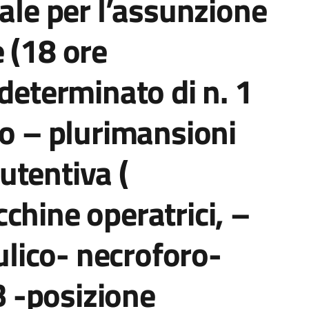
rale per l’assunzione
 (18 ore
ndeterminato di n. 1
to – plurimansioni
utentiva (
chine operatrici, –
aulico- necroforo-
 B -posizione