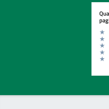
Qua
pag
Valut
Valut
Valut
Valut
Valut