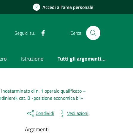
Accedi all'area personale
Facebook
Seguici su:
Cerca
ero
Istruzione
Tutti gli argomenti...
 indeterminato di n. 1 operaio qualificato –
rdiniere), cat. B -posizione economica b1-
Condividi
Vedi azioni
Argomenti