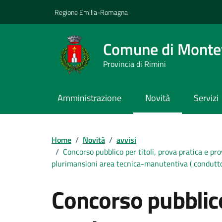
Vai ai contenuti
Vai al footer
Regione Emilia-Romagna
Comune di Montef
Provincia di Rimini
Amministrazione
Novità
Servizi
Contenuti in evidenza
Home
/
Novità
/
avvisi
/
Concorso pubblico per titoli, prova pratica e pr
plurimansioni area tecnica-manutentiva ( conduttore
Concorso pubblico