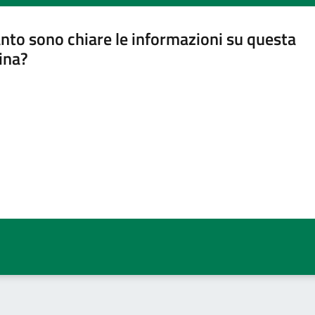
nto sono chiare le informazioni su questa
ina?
a 5 stelle su 5
a 4 stelle su 5
a 3 stelle su 5
a 2 stelle su 5
a 1 stelle su 5