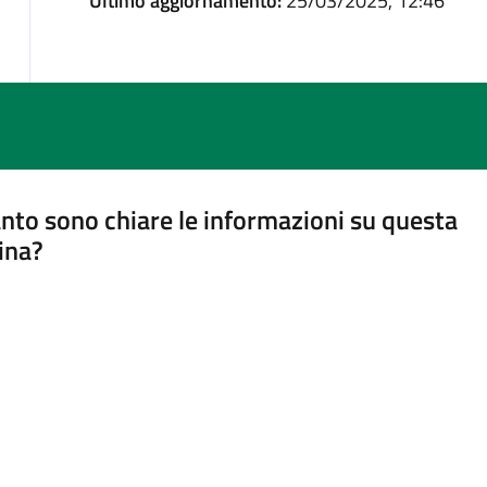
Ultimo aggiornamento:
25/03/2025, 12:46
nto sono chiare le informazioni su questa
ina?
a 5 stelle su 5
a 4 stelle su 5
a 3 stelle su 5
a 2 stelle su 5
a 1 stelle su 5