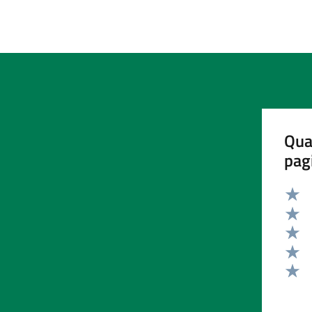
Qua
pag
Valut
Valut
Valut
Valut
Valut