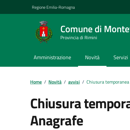
Vai ai contenuti
Vai al footer
Regione Emilia-Romagna
Comune di Montef
Provincia di Rimini
Amministrazione
Novità
Servizi
Contenuti in evidenza
Home
/
Novità
/
avvisi
/
Chiusura temporanea 
Chiusura tempora
Anagrafe