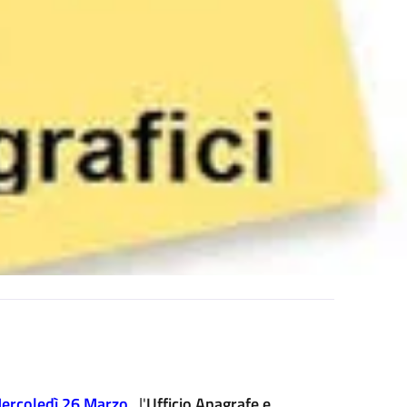
ercoledì 26 Marzo
, l'
Ufficio Anagrafe e