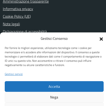
Amministrazione trasparente
Informativa privacy
Cookie Policy (UE)
Note legali
Dichiarazione di accessibilità
Gestisci Consenso
Obiettivi di Accessibilità
Per fornire le migliori esperienze, utilizziamo tecnologie come i cookie per
memorizzare e/o accedere alle informazioni del dispositivo. Il consenso a queste
tecnologie ci permetterà di elaborare dati come il comportamento di navigazione o
SEGUICI SU
ID unici su questo sito. Non acconsentire o ritirare il consenso può influire
negativamente su alcune caratteristiche e funzioni.
Facebook
Gestisci servizi
Attuazione Misure PNRR
Accetta
Piano di miglioramento del sito
Nega