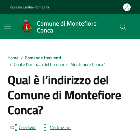
Vai ai contenuti
Vai al footer
Regione Emilia-Romagna
Comune di Montefiore
Conca
Contenuti in evidenza
Home
/
Domande frequenti
/
Qual è l’indirizzo del Comune di Montefiore Conca?
Qual è l’indirizzo del
Comune di Montefiore
Conca?
Condividi
Vedi azioni