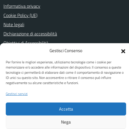
Informativa privacy
Cookie Policy (UE)
Note legali
Dichiarazione di accessibilità
Obiettivi di Accessibilità
Gestisci Consenso
Per fornire le migliori esperienze, utilizziamo tecnologie come i cookie per
SEGUICI SU
memorizzare e/o accedere alle informazioni del dispositivo. Il consenso a queste
tecnologie ci permetterà di elaborare dati come il comportamento di navigazione o
Facebook
ID unici su questo sito. Non acconsentire o ritirare il consenso può influire
negativamente su alcune caratteristiche e funzioni.
Gestisci servizi
Attuazione Misure PNRR
Piano di miglioramento del sito
Accetta
Nega