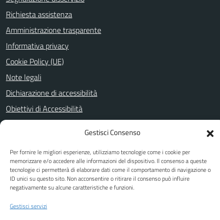
Richiesta assistenza
Amministrazione trasparente
Informativa privacy
Cookie Policy (UE)
Note legali
Dichiarazione di accessibilità
Obiettivi di Accessibilità
Gestisci Consenso
SEGUICI SU
Per fornire le migliori esperienze, utilizziamo tecnologie come i cookie per
memorizzare e/o accedere alle informazioni del dispositivo. Il consenso a queste
Facebook
tecnologie ci permetterà di elaborare dati come il comportamento di navigazione o
ID unici su questo sito. Non acconsentire o ritirare il consenso può influire
negativamente su alcune caratteristiche e funzioni.
Attuazione Misure PNRR
Gestisci servizi
Piano di miglioramento del sito