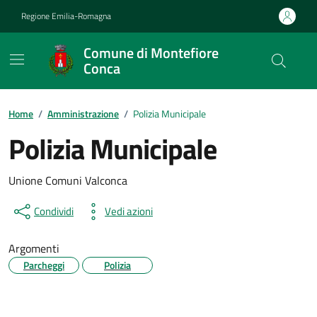
Vai ai contenuti
Vai al footer
Regione Emilia-Romagna
Comune di Montefiore
Conca
Contenuti in evidenza
Home
/
Amministrazione
/
Polizia Municipale
Polizia Municipale
Unione Comuni Valconca
Condividi
Vedi azioni
Argomenti
Parcheggi
Polizia